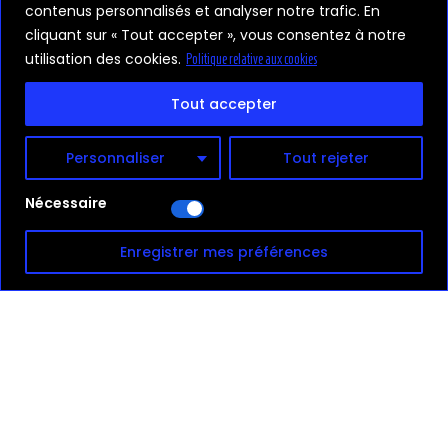
contenus personnalisés et analyser notre trafic. En
culture urbaine sous toutes ses
cliquant sur « Tout accepter », vous consentez à notre
formes, pour tous les publics.
utilisation des cookies.
Politique relative aux cookies
En 2026, ROADS fête sa
9ème
Tout accepter
édition,
avec plus de disciplines, plus
d’artistes, plus d’énergie.
Toujours
Personnaliser
Tout rejeter
100% gratuit.
Nécessaire
Enregistrer mes préférences
8
Éditions se sont succédées
23