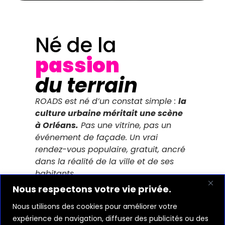
Né de la
passion
du terrain
ROADS est né d’un constat simple :
la
culture urbaine méritait une scène
à Orléans.
Pas une vitrine, pas un
événement de façade. Un vrai
rendez-vous populaire, gratuit, ancré
dans la réalité de la ville et de ses
habitants.
Nous respectons votre vie privée.
Porté depuis 2017, le festival a grandi
Nous utilisons des cookies pour améliorer votre
édition après édition en restant fidèle
expérience de navigation, diffuser des publicités ou des
à une seule ambition : célébrer la